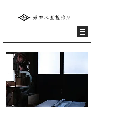
埼玉県川口市で創業89年
産業機械向けの鋳造用木型を中心に、建築・
景観用木型まで幅広く手掛けています
長年の経験と熟練の技術をもとに、精度の求